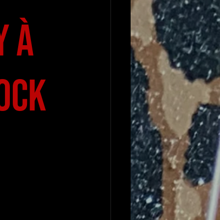
y à
rock
.