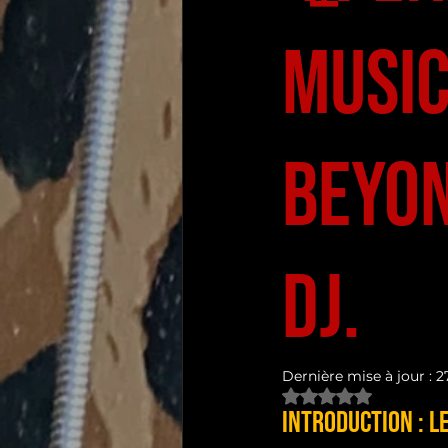
Music
Beyon
dj.
Dernière mise à jour :
27
Noté NaN étoiles s
Introduction : L