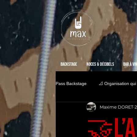
Backstage
Noces & Décibels
Bar à vi
Pass Backstage
📐 Organisation qui
Maxime DORET
2
🤝L’A