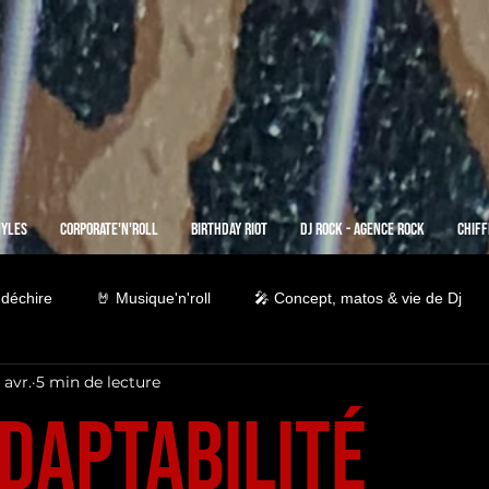
nyles
Corporate'n'Roll
Birthday Riot
Dj Rock - Agence Rock
Chiff
 déchire
🤘 Musique'n'roll
🎤 Concept, matos & vie de Dj
 avr.
5 min de lecture
daptabilité