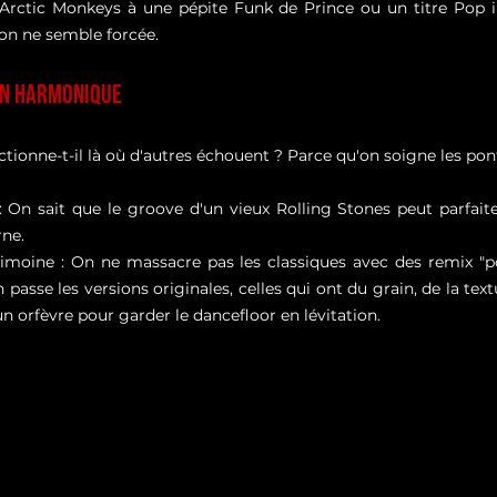
rctic Monkeys à une pépite Funk de Prince ou un titre Pop ir
ion ne semble forcée.
ion Harmonique
tionne-t-il là où d'autres échouent ? Parce qu'on soigne les pon
 On sait que le groove d'un vieux Rolling Stones peut parfait
ne.
imoine : On ne massacre pas les classiques avec des remix "po
passe les versions originales, celles qui ont du grain, de la textu
un orfèvre pour garder le dancefloor en lévitation.