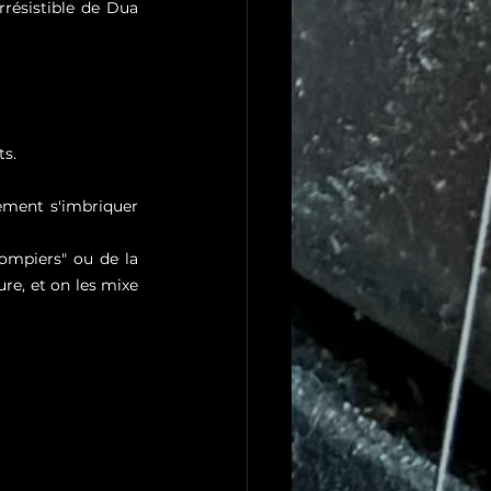
résistible de Dua 
ts.
ement s'imbriquer 
mpiers" ou de la 
re, et on les mixe 