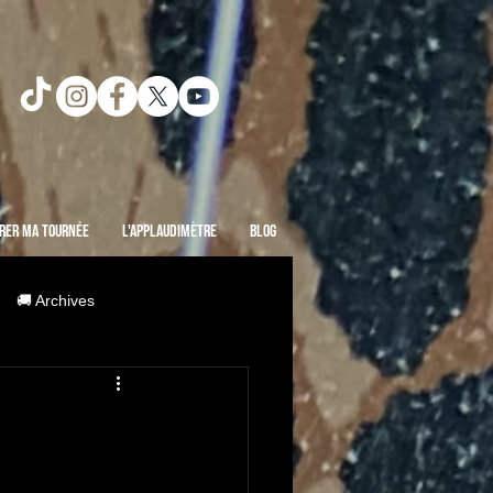
rer ma Tournée
L'Applaudimètre
Blog
🚚 Archives