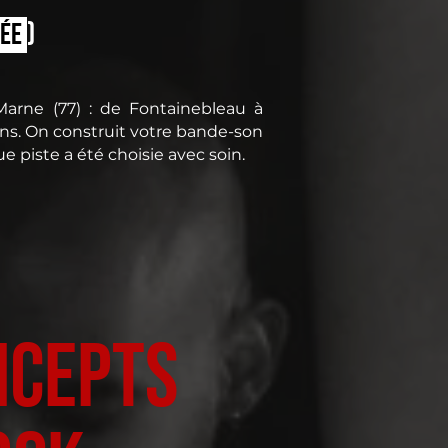
r
ée
)
-Marne (77) : de Fontainebleau à
ns. On construit votre bande-son
 piste a été choisie avec soin.
ncepts