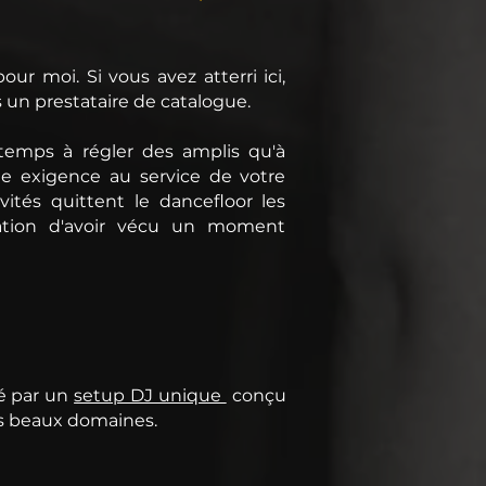
our moi. Si vous avez atterri ici,
 un prestataire de catalogue.
 temps à régler des amplis qu'à
tte exigence au service de votre
tés quittent le dancefloor les
sation d'avoir vécu un moment
té par un
setup DJ unique
conçu
us beaux domaines.