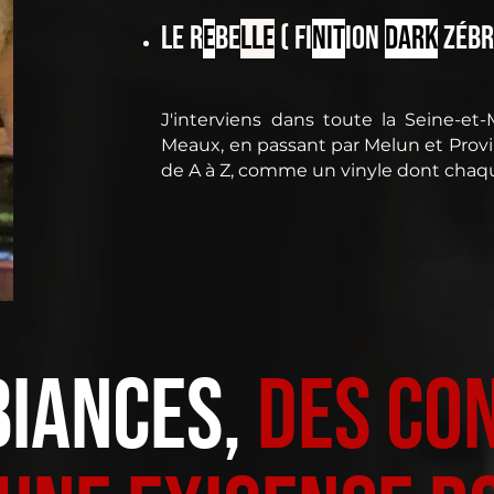
Le R
e
be
lle
(
Fi
nit
ion
Dark
Zéb
J'interviens dans toute la Seine-et
Meaux, en passant par Melun et Provi
de A à Z, comme un vinyle dont chaque
iances,
des co