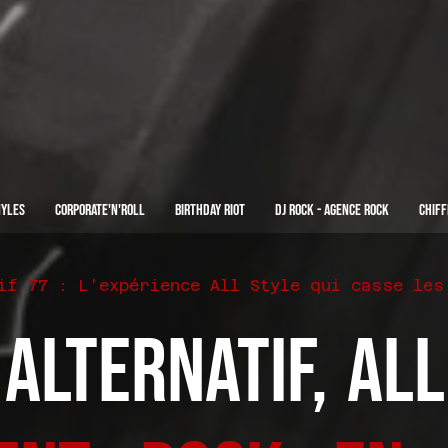
nyles
Corporate'n'Roll
Birthday Riot
Dj Rock - Agence Rock
Chiff
if 77 : L'expérience All Style qui casse les
 Alternatif, Al