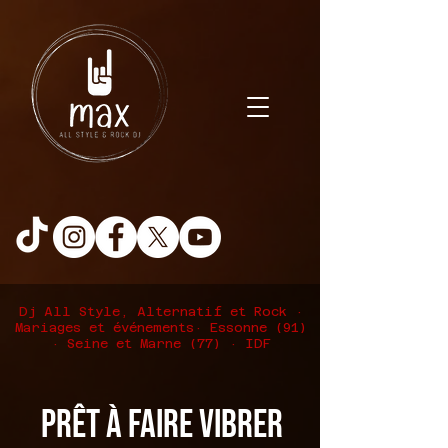
Dj All Style, Alternatif et Rock ·
Mariages et événements
· Essonne (91)
· Seine et Marne (77) · IDF
Prêt à faire vibrer