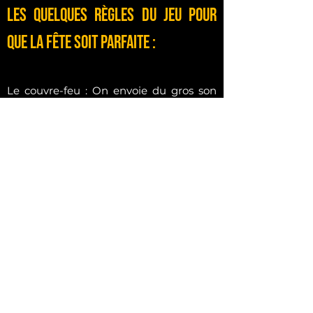
les quelques règles du jeu pour
que la fête soit parfaite :
Le couvre-feu : On envoie du gros son
jusqu'à 4h du mat' maximum. Après,
mes platines ont besoin de dormir (et
vos voisins aussi).
Le démontage : Comme pour un
ralliement de festival, il me faut 1h30
pour plier les amplis et ranger le matos
proprement.
Check-up du lieu : Avant de valider,
vérifiez bien l'heure de fermeture de
votre salle. Si le proprio veut les clés à
5h, il faudra qu'on coupe le son à 3h30 !
Le calcul est simple : Heure de fin de
musique + 1h30 de rangement = Heure
de rendu des clés.