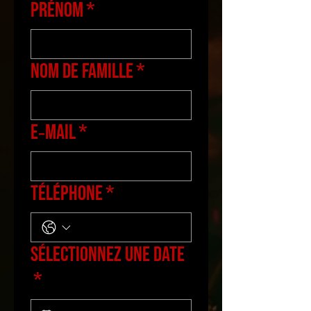
Prénom
*
Nom de famille
*
E‑mail
*
Téléphone
*
Sélectionnez une date
*