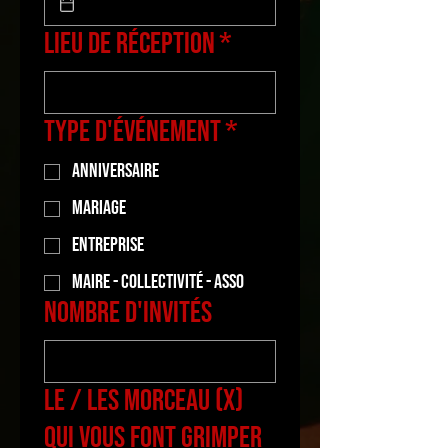
Lieu de réception
*
Type d'événement
*
Anniversaire
Mariage
Entreprise
Maire - Collectivité - Asso
Nombre d'invités
Le / les morceau (x)
qui vous font grimper