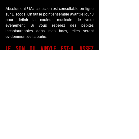
Absolument ! Ma collection est consultable en ligne 
sur Discogs. On fait le point ensemble avant le jour J 
pour définir la couleur musicale de votre 
événement. Si vous repérez des pépites 
incontournables dans mes bacs, elles seront 
évidemment de la partie.
Le son du vinyle est-il assez 
puissant pour faire danser les 
invités ? 
C'est une idée reçue : le vinyle n'est pas réservé 
qu'au fond sonore d'un cocktail ! Branchées sur un 
système de son moderne et puissant, les basses 
d'un maxi 45 tours de Funk ou de Rock ont un 
groove et une patate inégalables pour remplir un 
dancefloor.
Que se passe-t-il si un morceau que 
je veux absolument n'existe pas en 
vinyle ? 