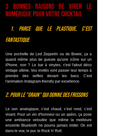
3 bonnes raisons de virer le 
numérique pour votre cocktail
 1. Parce que le plastique, c’est 
fantastique
Une pochette de Led Zeppelin ou de Bowie, ça a 
quand même plus de gueule qu'une icône sur un 
iPhone, non ? Le bar à vinyles, c'est l'atout déco 
vintage ultime. Vos invités vont passer leur temps à 
prendre des selfies devant les bacs. C'est 
l'animation Instagram-friendly par excellence.
2. Pour le "Grain" qui donne des frissons
Le son analogique, c’est chaud, c’est rond, c’est 
vivant. Pour un vin d'honneur ou un apéro, ça pose 
une ambiance veloutée que même la meilleure 
enceinte Bluetooth ne pourra jamais imiter. On est 
dans le vrai, le pur, le Rock 'n' Roll.