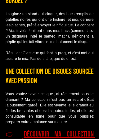
bordel ?
Imaginez un stand qui claque, des bacs remplis de 
galettes noires qui ont une histoire, et moi, derrière 
les platines, prêt à envoyer le riff qui tue. Le concept 
? Vos invités fouillent dans mes bacs (comme chez 
un disquaire indé le samedi matin), dénichent la 
pépite qui les fait vibrer, et me balancent le disque.
Résultat : C’est eux qui font la prog, et c’est moi qui 
assure le mix. Pas de triche, que du direct.
Une collection de disques sourcée 
avec passion
Vous voulez savoir ce que j'ai réellement sous le 
diamant ? Ma collection n'est pas un secret d'État 
jalousement gardé. Elle est vivante, elle grandit au 
fil des brocantes et des disquaires indés, et elle est 
consultable en ligne pour que vous puissiez 
préparer votre ambiance sur mesure.
👉 
Découvrir ma collection 