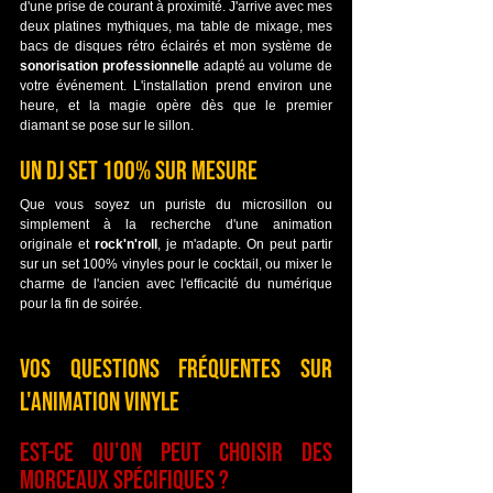
d'une prise de courant à proximité. J'arrive avec mes 
deux platines mythiques, ma table de mixage, mes 
bacs de disques rétro éclairés et mon système de 
sonorisation professionnelle
 adapté au volume de 
votre événement. L'installation prend environ une 
heure, et la magie opère dès que le premier 
diamant se pose sur le sillon.
Un DJ Set 100% sur mesure
Que vous soyez un puriste du microsillon ou 
simplement à la recherche d'une animation 
originale et 
rock'n'roll
, je m'adapte. On peut partir 
sur un set 100% vinyles pour le cocktail, ou mixer le 
charme de l'ancien avec l'efficacité du numérique 
pour la fin de soirée.
Vos questions fréquentes sur 
l'animation Vinyle
Est-ce qu'on peut choisir des 
morceaux spécifiques ? 