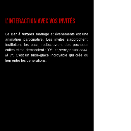
L'interaction avec vos invités
Le 
Bar à Vinyles
 mariage et événements est une 
animation participative. Les invités s'approchent, 
feuillettent les bacs, redécouvrent des pochettes 
cultes et me demandent : 
"Oh, tu peux passer celui-
là ?"
. C'est un brise-glace incroyable qui crée du 
lien entre les générations.