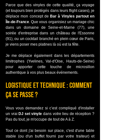
Parce que des vinyles de cette qualité, ça voyage 
(et toujours bien protégés dans leurs flight cases), je 
déplace mon concept de 
Bar à Vinyles partout en 
Île-de-France
. Que vous organisiez un mariage chic 
dans un domaine de Seine-et-Marne (77), une 
soirée d'entreprise dans un château de l'Essonne 
(91), ou un cocktail branché en plein cœur de Paris, 
je viens poser mes platines là où est la fête.
Je me déplace également dans les départements 
limitrophes (Yvelines, Val-d'Oise, Hauts-de-Seine) 
pour apporter cette touche de microsillon 
authentique à vos plus beaux événements.
Logistique et technique : comment 
ça se passe ?
Vous vous demandez si c’est compliqué d'installer 
un vrai 
DJ set vinyle
 dans votre lieu de réception ? 
Pas du tout, je m'occupe de tout de A à Z.
Tout ce dont j'ai besoin sur place, c'est d'une table 
stable (ou d'un buffet fourni par votre traiteur) et 