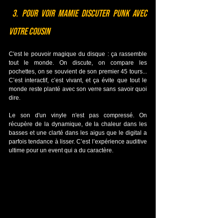
 3. Pour voir Mamie discuter Punk avec 
votre cousin
C'est le pouvoir magique du disque : ça rassemble 
tout le monde. On discute, on compare les 
pochettes, on se souvient de son premier 45 tours... 
C’est interactif, c’est vivant, et ça évite que tout le 
monde reste planté avec son verre sans savoir quoi 
dire.
Le son d'un vinyle n'est pas compressé. On 
récupère de la dynamique, de la chaleur dans les 
basses et une clarté dans les aigus que le digital a 
parfois tendance à lisser. C’est l’expérience auditive 
ultime pour un event qui a du caractère.