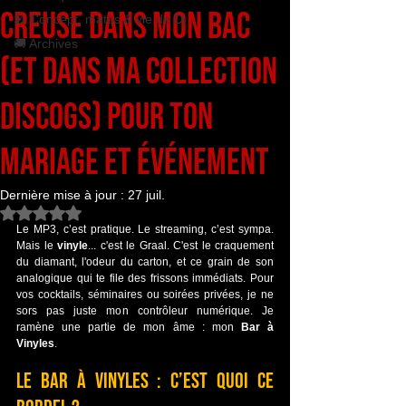
Creuse dans mon bac
🎤 Concept, matos & vie de Dj
🚚 Archives
(et dans ma collection
Discogs) pour ton
mariage et événement
Dernière mise à jour :
27 juil.
Noté NaN étoiles sur 5.
Le MP3, c’est pratique. Le streaming, c’est sympa. 
Mais le 
vinyle
... c'est le Graal. C'est le craquement 
du diamant, l'odeur du carton, et ce grain de son 
analogique qui te file des frissons immédiats. Pour 
vos cocktails, séminaires ou soirées privées, je ne 
sors pas juste mon contrôleur numérique. Je 
ramène une partie de mon âme : mon 
Bar à 
Vinyles
.
Le Bar à Vinyles : C’est quoi ce 