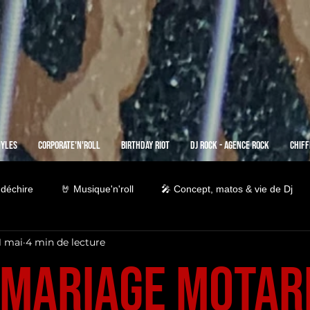
nyles
Corporate'n'Roll
Birthday Riot
Dj Rock - Agence Rock
Chiff
 déchire
🤘 Musique'n'roll
🎤 Concept, matos & vie de Dj
1 mai
4 min de lecture
Mariage Motard