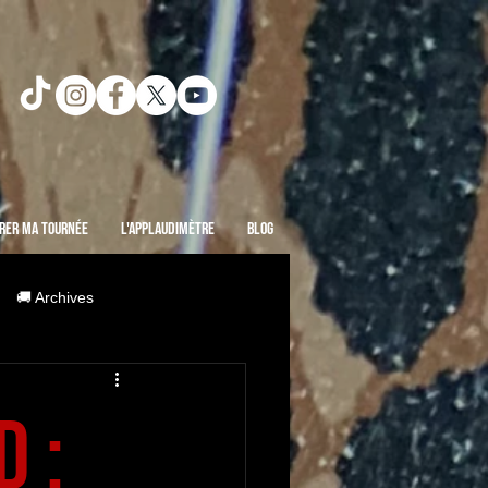
rer ma Tournée
L'Applaudimètre
Blog
🚚 Archives
 :