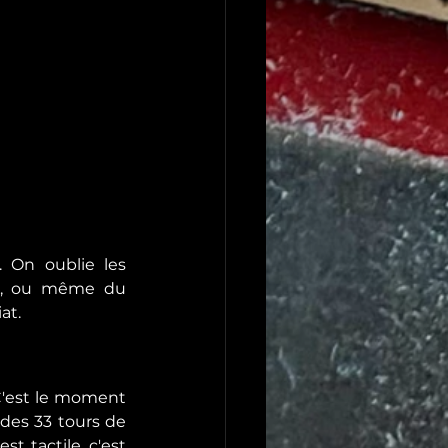
. On oublie les 
, ou même du 
at.
C'est le moment 
 des 33 tours de 
 tactile, c'est 