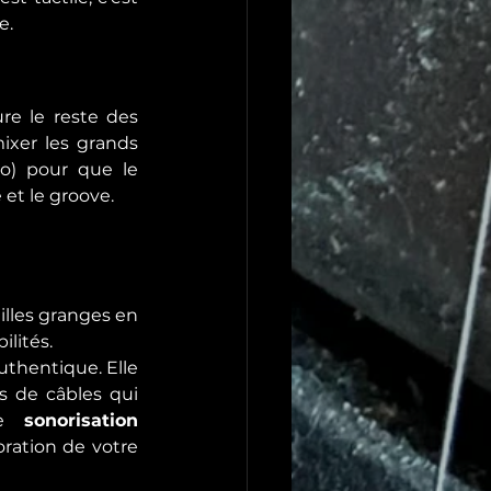
e.
re le reste des 
xer les grands 
o) pour que le 
 et le groove.
lles granges en 
ilités.
uthentique. Elle 
s de câbles qui 
de 
sonorisation 
ration de votre 