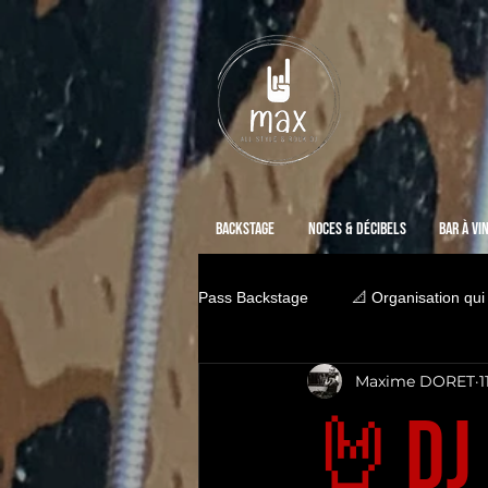
Backstage
Noces & Décibels
Bar à vi
Pass Backstage
📐 Organisation qui
Maxime DORET
1
🤘DJ 