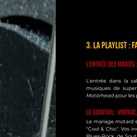
3. La Playlist : 
L'entrée des mariés 
L'entrée dans la sa
musiques de super
Motörhead
 pour les
Le Cocktail : Vintag
Le mariage motard s
"Cool & Chic". Vos in
Blues-Rock, de South