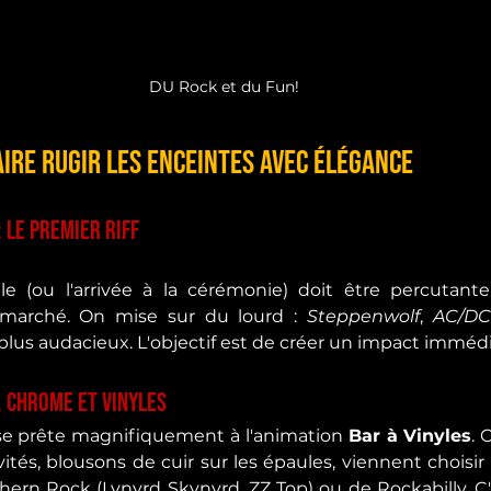
DU Rock et du Fun!
Faire rugir les enceintes avec élégance
: Le premier riff
lle (ou l'arrivée à la cérémonie) doit être percutante
marché. On mise sur du lourd : 
Steppenwolf
, 
AC/DC
 plus audacieux. L'objectif est de créer un impact immédi
e, Chrome et Vinyles
e prête magnifiquement à l'animation 
Bar à Vinyles
. 
vités, blousons de cuir sur les épaules, viennent choisir
ern Rock (Lynyrd Skynyrd, ZZ Top) ou de Rockabilly. C'est