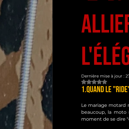
Allie
l'Élé
Dernière mise à jour :
27
Noté NaN étoiles s
1.Quand le "Ride"
Le mariage motard n
beaucoup, la moto n
moment de se dire "ou