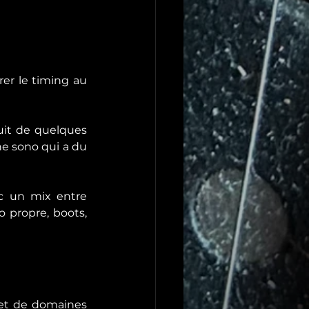
rer le timing au 
uit de quelques 
e sono qui a du 
c un mix entre 
 propre, boots, 
et de domaines 