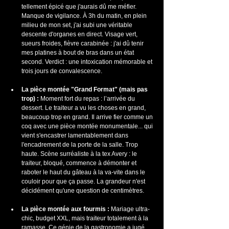
tellement épicé que j'aurais dû me méfier. 
Manque de vigilance. À 3h du matin, en plein 
milieu de mon set, j'ai subi une véritable 
descente d'organes en direct. Visage vert, 
sueurs froides, fièvre carabinée : j'ai dû tenir 
mes platines à bout de bras dans un état 
second. Verdict : une intoxication mémorable et 
trois jours de convalescence.
La pièce montée "Grand Format" (mais pas 
trop) :
 Moment fort du repas : l’arrivée du 
dessert. Le traiteur a vu les choses en grand, 
beaucoup trop en grand. Il arrive fier comme un 
coq avec une pièce montée monumentale... qui 
vient s'encastrer lamentablement dans 
l'encadrement de la porte de la salle. Trop 
haute. Scène surréaliste à la tex Avery : le 
traiteur, bloqué, commence à démonter et 
raboter le haut du gâteau à la va-vite dans le 
couloir pour que ça passe. La grandeur n'est 
décidément qu'une question de centimètres.
La pièce montée aux fourmis :
 Mariage ultra-
chic, budget XXL, mais traiteur totalement à la 
ramasse. Ce génie de la gastronomie a jugé 