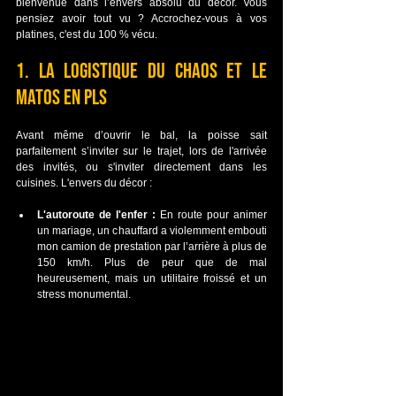
bienvenue dans l’envers absolu du décor. Vous 
pensiez avoir tout vu ? Accrochez-vous à vos 
platines, c'est du 100 % vécu.
1. La logistique du chaos et le 
matos en pls
Avant même d’ouvrir le bal, la poisse sait 
parfaitement s’inviter sur le trajet, lors de l'arrivée 
des invités, ou s'inviter directement dans les 
cuisines. L'envers du décor :
L'autoroute de l'enfer :
 En route pour animer 
un mariage, un chauffard a violemment embouti 
mon camion de prestation par l’arrière à plus de 
150 km/h. Plus de peur que de mal 
heureusement, mais un utilitaire froissé et un 
stress monumental.