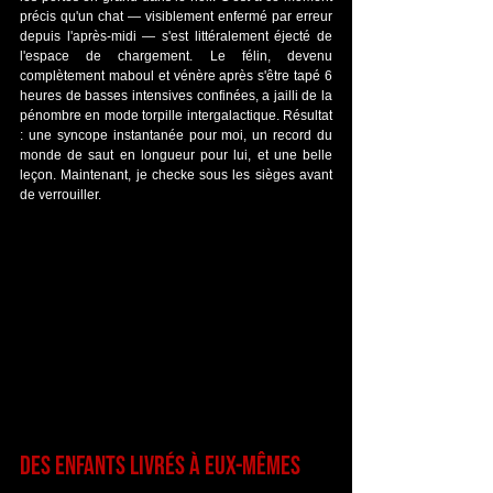
précis qu'un chat — visiblement enfermé par erreur 
depuis l'après-midi — s'est littéralement éjecté de 
l'espace de chargement. Le félin, devenu 
complètement maboul et vénère après s'être tapé 6 
heures de basses intensives confinées, a jailli de la 
pénombre en mode torpille intergalactique. Résultat 
: une syncope instantanée pour moi, un record du 
monde de saut en longueur pour lui, et une belle 
leçon. Maintenant, je checke sous les sièges avant 
de verrouiller.
Des enfants livrés à eux-mêmes