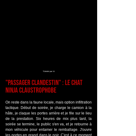
*Généré par IA
"Passager Clandestin" : Le chat 
ninja claustrophobe
On reste dans la faune locale, mais option infiltration 
tactique. Début de soirée, je charge le camion à la 
hâte, je claque les portes arrière et je file sur le lieu 
de la prestation. Six heures de mix plus tard, la 
soirée se termine, le public s'en va, et je retourne à 
mon véhicule pour entamer le remballage. J'ouvre 
les portes en grand dans le noir. C'est à ce moment 