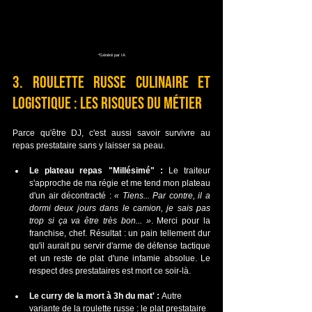
*Généré par IA
3. Roulette russe culinaire et 
logistique : les risques du métier
Parce qu'être DJ, c'est aussi savoir survivre au 
repas prestataire sans y laisser sa peau.
Le plateau repas "Millésimé" :
 Le traiteur 
s'approche de ma régie et me tend mon plateau 
d'un air décontracté : 
« Tiens... Par contre, il a 
dormi deux jours dans le camion, je sais pas 
trop si ça va être très bon... »
. Merci pour la 
franchise, chef. Résultat : un pain tellement dur 
qu'il aurait pu servir d'arme de défense tactique 
et un reste de plat d'une infamie absolue. Le 
respect des prestataires est mort ce soir-là.
Le curry de la mort à 3h du mat' :
 Autre 
variante de la roulette russe : le plat prestataire 