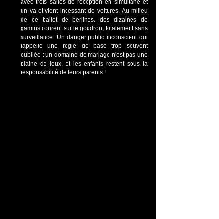
avec trois salles de réception en simultané et 
un va-et-vient incessant de voitures. Au milieu 
de ce ballet de berlines, des dizaines de 
gamins courent sur le goudron, totalement sans 
surveillance. Un danger public inconscient qui 
rappelle une règle de base trop souvent 
oubliée : un domaine de mariage n'est pas une 
plaine de jeux, et les enfants restent sous la 
responsabilité de leurs parents !