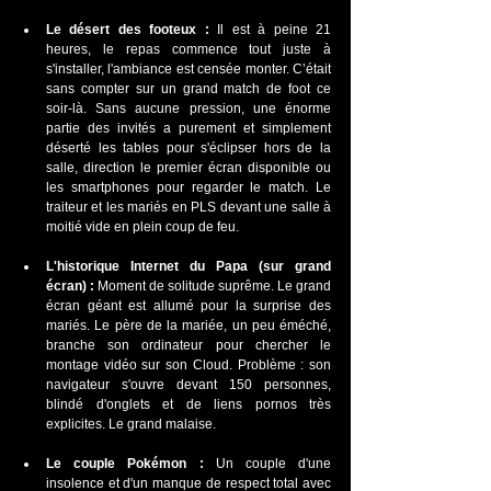
Le désert des footeux :
 Il est à peine 21 
heures, le repas commence tout juste à 
s'installer, l'ambiance est censée monter. C’était 
sans compter sur un grand match de foot ce 
soir-là. Sans aucune pression, une énorme 
partie des invités a purement et simplement 
déserté les tables pour s'éclipser hors de la 
salle, direction le premier écran disponible ou 
les smartphones pour regarder le match. Le 
traiteur et les mariés en PLS devant une salle à 
moitié vide en plein coup de feu.
L'historique Internet du Papa (sur grand 
écran) :
 Moment de solitude suprême. Le grand 
écran géant est allumé pour la surprise des 
mariés. Le père de la mariée, un peu éméché, 
branche son ordinateur pour chercher le 
montage vidéo sur son Cloud. Problème : son 
navigateur s'ouvre devant 150 personnes, 
blindé d'onglets et de liens pornos très 
explicites. Le grand malaise.
Le couple Pokémon :
 Un couple d'une 
insolence et d'un manque de respect total avec 