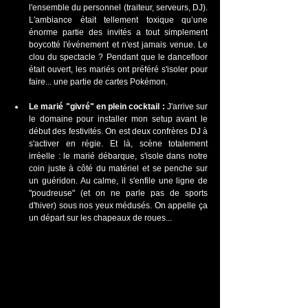
l'ensemble du personnel (traiteur, serveurs, DJ). 
L'ambiance était tellement toxique qu’une 
énorme partie des invités a tout simplement 
boycotté l'événement et n'est jamais venue. Le 
clou du spectacle ? Pendant que le dancefloor 
était ouvert, les mariés ont préféré s'isoler pour 
faire... une partie de cartes Pokémon.
Le marié "givré" en plein cocktail :
 J'arrive sur 
le domaine pour installer mon setup avant le 
début des festivités. On est deux confrères DJ à 
s'activer en régie. Et là, scène totalement 
irréelle : le marié débarque, s'isole dans notre 
coin juste à côté du matériel et se penche sur 
un guéridon. Au calme, il s'enfile une ligne de 
"poudreuse" (et on ne parle pas de sports 
d'hiver) sous nos yeux médusés. On appelle ça 
un départ sur les chapeaux de roues... 