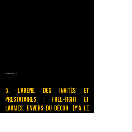
*Généré par IA
5. L'arène des invités et 
prestataires : Free-fight et 
larmes. Envers du décor. (y'a le 
chèque de caution).
Quand l'alcool prend définitivement les commandes 