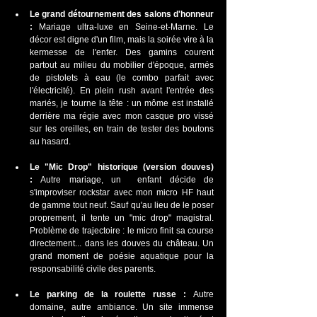
Le grand détournement des salons d'honneur 
:
 Mariage ultra-luxe en Seine-et-Marne. Le 
décor est digne d'un film, mais la soirée vire à la 
kermesse de l'enfer. Des gamins courent 
partout au milieu du mobilier d'époque, armés 
de pistolets à eau (le combo parfait avec 
l'électricité). En plein rush avant l'entrée des 
mariés, je tourne la tête : un môme est installé 
derrière ma régie avec mon casque pro vissé 
sur les oreilles, en train de tester des boutons 
au hasard.
Le "Mic Drop" historique (version douves) 
:
 Autre mariage, un  enfant décide de 
s'improviser rockstar avec mon micro HF haut 
de gamme tout neuf. Sauf qu'au lieu de le poser 
proprement, il tente un "mic drop" magistral. 
Problème de trajectoire : le micro finit sa course 
directement... dans les douves du château. Un 
grand moment de poésie aquatique pour la 
responsabilité civile des parents.
Le parking de la roulette russe :
 Autre 
domaine, autre ambiance. Un site immense 