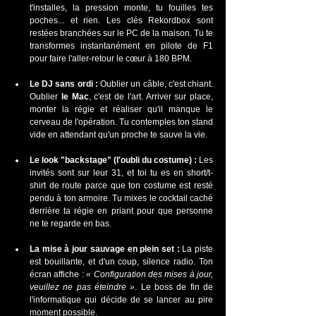
t'installes, la pression monte, tu fouilles tes 
poches... et rien. Les clés Rekordbox sont 
restées branchées sur le PC de la maison. Tu te 
transformes instantanément en pilote de F1 
pour faire l'aller-retour le cœur à 180 BPM.
Le DJ sans ordi :
 Oublier un câble, c'est chiant. 
Oublier 
le Mac
, c'est de l'art. Arriver sur place, 
monter la régie et réaliser qu'il manque le 
cerveau de l'opération. Tu contemples ton stand 
vide en attendant qu'un proche te sauve la vie.
Le look "backstage" (l'oubli du costume) :
 Les 
invités sont sur leur 31, et toi tu es en short/t-
shirt de route parce que ton costume est resté 
pendu à ton armoire. Tu mixes le cocktail caché 
derrière ta régie en priant pour que personne 
ne te regarde en bas.
La mise à jour sauvage en plein set :
 La piste 
est bouillante, et d'un coup, silence radio. Ton 
écran affiche : 
« Configuration des mises à jour, 
veuillez ne pas éteindre »
. Le boss de fin de 
l'informatique qui décide de se lancer au pire 
moment possible.