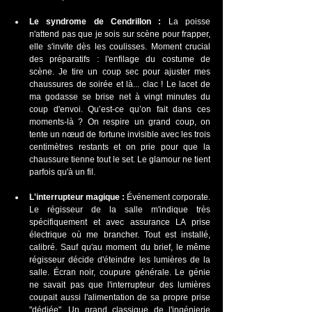
Le syndrome de Cendrillon :
 La poisse 
n'attend pas que je sois sur scène pour frapper, 
elle s'invite dès les coulisses. Moment crucial 
des préparatifs : l'enfilage du costume de 
scène. Je tire un coup sec pour ajuster mes 
chaussures de soirée et là... clac ! Le lacet de 
ma godasse se brise net à vingt minutes du 
coup d'envoi. Qu’est-ce qu’on fait dans ces 
moments-là ? On respire un grand coup, on 
tente un nœud de fortune invisible avec les trois 
centimètres restants et on prie pour que la 
chaussure tienne tout le set. Le glamour ne tient 
parfois qu'à un fil.
L'interrupteur magique :
 Événement corporate. 
Le régisseur de la salle m'indique très 
spécifiquement et avec assurance LA prise 
électrique où me brancher. Tout est installé, 
calibré. Sauf qu'au moment du brief, le même 
régisseur décide d'éteindre les lumières de la 
salle. Écran noir, coupure générale. Le génie 
ne savait pas que l'interrupteur des lumières 
coupait aussi l'alimentation de sa propre prise 
"dédiée". Un grand classique de l'ingénierie 