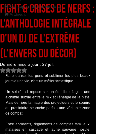
Fight & Crises de Nerfs :
🎤 Concept, matos & vie de Dj
🚚 Archives
L'Anthologie Intégrale
d'un DJ de l'Extrême
(l'Envers du Décor)
Dernière mise à jour :
27 juil.
Noté NaN étoiles sur 5.
Faire danser les gens et sublimer les plus beaux 
jours d’une vie, c'est un métier fantastique. 
Un set réussi repose sur un équilibre fragile, une 
alchimie subtile entre le mix et l’énergie de la piste. 
Mais derrière la magie des projecteurs et le sourire 
du prestataire se cache parfois une véritable zone 
de combat. 
Entre accidents, règlements de comptes familiaux, 
malaises en cascade et faune sauvage hostile, 