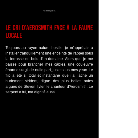
*Généré par IA
Le cri d'Aerosmith face à la faune 
locale
Toujours au rayon nature hostile, je m'apprêtais à 
installer tranquillement une enceinte de rappel sous 
la terrasse en bois d'un domaine. Alors que je me 
baisse pour brancher mes câbles, une couleuvre 
énorme surgit de nulle part, juste sous mes yeux. Le 
flip a été si total et instantané que j’ai lâché un 
hurlement strident, digne des plus belles notes 
aiguës de Steven Tyler, le chanteur d'Aerosmith. Le 
serpent a fui, ma dignité aussi.