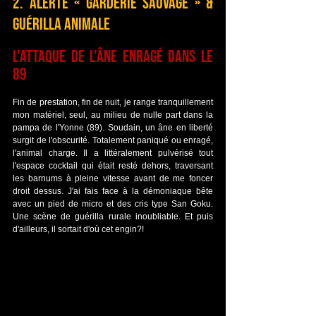
2. Alerte « Garderie Sauvage » & 
Guérilla Animale
L'attaque de l'âne enragé dans le 
89
Fin de prestation, fin de nuit, je range tranquillement 
mon matériel, seul, au milieu de nulle part dans la 
pampa de l'Yonne (89). Soudain, un âne en liberté 
surgit de l'obscurité. Totalement paniqué ou enragé, 
l'animal charge. Il a littéralement pulvérisé tout 
l'espace cocktail qui était resté dehors, traversant 
les barnums à pleine vitesse avant de me foncer 
droit dessus. J'ai fais face à la démoniaque bête 
avec un pied de micro et des cris type San Goku. 
Une scène de guérilla rurale inoubliable. Et puis 
d'ailleurs, il sortait d'où cet engin?!