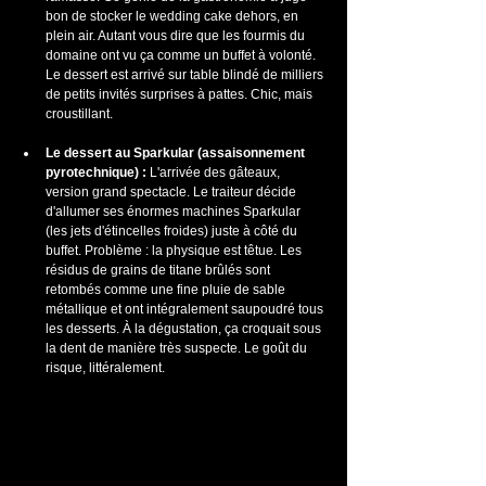
bon de stocker le wedding cake dehors, en 
plein air. Autant vous dire que les fourmis du 
domaine ont vu ça comme un buffet à volonté. 
Le dessert est arrivé sur table blindé de milliers 
de petits invités surprises à pattes. Chic, mais 
croustillant.
Le dessert au Sparkular (assaisonnement 
pyrotechnique) :
 L'arrivée des gâteaux, 
version grand spectacle. Le traiteur décide 
d'allumer ses énormes machines Sparkular 
(les jets d'étincelles froides) juste à côté du 
buffet. Problème : la physique est têtue. Les 
résidus de grains de titane brûlés sont 
retombés comme une fine pluie de sable 
métallique et ont intégralement saupoudré tous 
les desserts. À la dégustation, ça croquait sous 
la dent de manière très suspecte. Le goût du 
risque, littéralement.