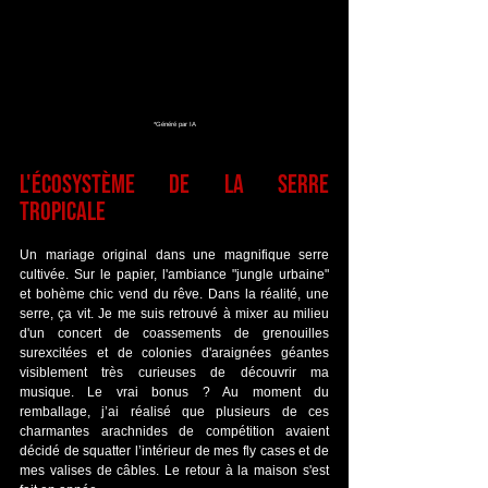
*Généré par IA
L'écosystème de la serre 
tropicale
Un mariage original dans une magnifique serre 
cultivée. Sur le papier, l'ambiance "jungle urbaine" 
et bohème chic vend du rêve. Dans la réalité, une 
serre, ça vit. Je me suis retrouvé à mixer au milieu 
d'un concert de coassements de grenouilles 
surexcitées et de colonies d'araignées géantes 
visiblement très curieuses de découvrir ma 
musique. Le vrai bonus ? Au moment du 
remballage, j’ai réalisé que plusieurs de ces 
charmantes arachnides de compétition avaient 
décidé de squatter l’intérieur de mes fly cases et de 
mes valises de câbles. Le retour à la maison s'est 