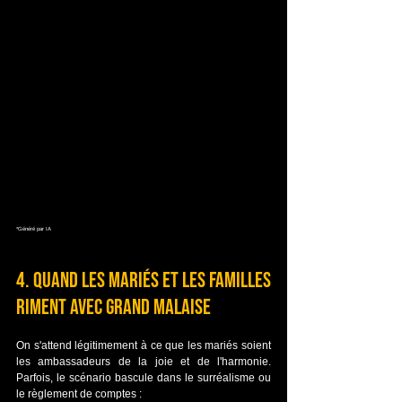
*Généré par IA
4. Quand les mariés et les familles 
riment avec grand malaise
On s'attend légitimement à ce que les mariés soient 
les ambassadeurs de la joie et de l'harmonie. 
Parfois, le scénario bascule dans le surréalisme ou 
le règlement de comptes :