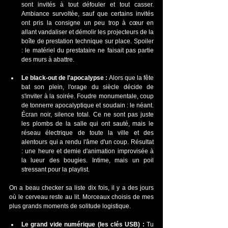
sont invités à tout défouler et tout casser. 
Ambiance survoltée, sauf que certains invités 
ont pris la consigne un peu trop à cœur en 
allant vandaliser et démolir les projecteurs de la 
boîte de prestation technique sur place. Spoiler 
: le matériel du prestataire ne faisait pas partie 
des murs à abattre.
Le black-out de l'apocalypse :
 Alors que la fête 
bat son plein, l'orage du siècle décide de 
s'inviter à la soirée. Foudre monumentale, coup 
de tonnerre apocalyptique et soudain : le néant. 
Écran noir, silence total. Ce ne sont pas juste 
les plombs de la salle qui ont sauté, mais le 
réseau électrique de toute la ville et des 
alentours qui a rendu l'âme d'un coup. Résultat 
: une heure et demie d'animation improvisée à 
la lueur des bougies. Intime, mais un poil 
stressant pour la playlist.
On a beau checker sa liste dix fois, il y a des jours 
où le cerveau reste au lit. Morceaux choisis de mes 
plus grands moments de solitude logistique.
Le grand vide numérique (les clés USB) :
 Tu 