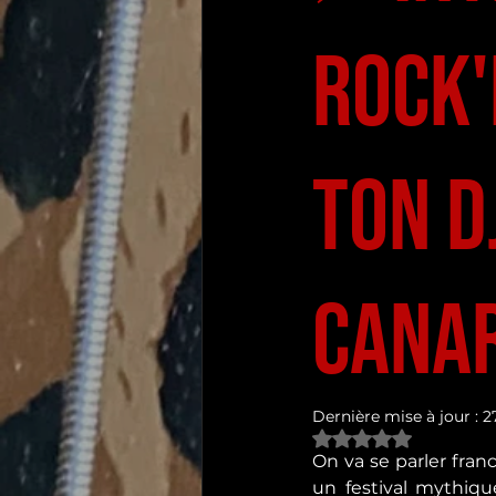
Rock'
ton D
cana
Dernière mise à jour :
27
Noté NaN étoiles s
On va se parler franc
un festival mythiqu