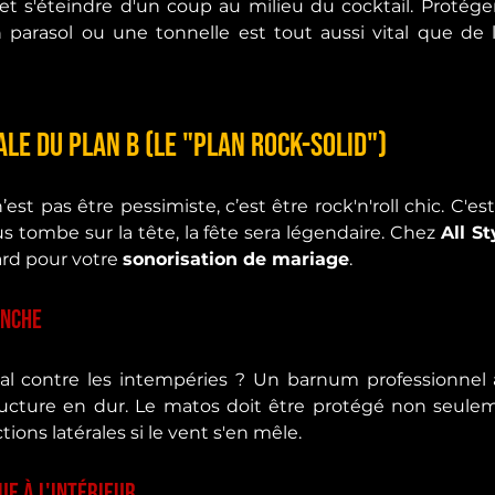
t s'éteindre d'un coup au milieu du cocktail. Protéger
n parasol ou une tonnelle est tout aussi vital que de 
ale du Plan B (Le "Plan Rock-Solid")
’est pas être pessimiste, c’est être rock'n'roll chic. C'es
us tombe sur la tête, la fête sera légendaire. Chez 
All S
ard pour votre 
sonorisation de mariage
.
anche
 contre les intempéries ? Un barnum professionnel a
tructure en dur. Le matos doit être protégé non seulem
tions latérales si le vent s'en mêle.
ue à l'intérieur