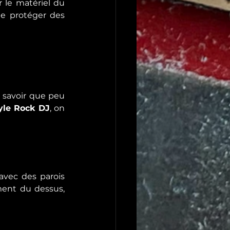
 le matériel du 
le protéger des 
t savoir que peu 
tyle Rock DJ
, on 
vec des parois 
ent du dessus, 