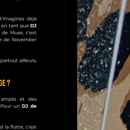
’imagines déjà 
s en tant que 
DJ 
de Muse, c'est 
e de 
November 
rtout ailleurs, 
ge ?
 amplis et des 
. Pour un 
DJ de 
 la flotte, c'est 