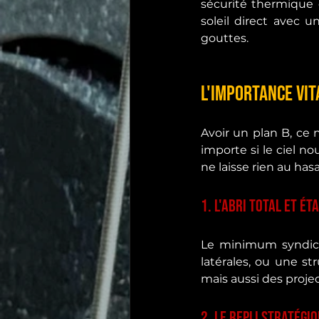
sécurité thermique e
soleil direct avec u
gouttes.
L'importance vit
Avoir un plan B, ce n
importe si le ciel no
ne laisse rien au has
1. L'abri total et ét
Le minimum syndical
latérales, ou une s
mais aussi des projec
2. Le repli stratégiq