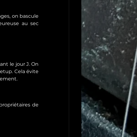
ages, on bascule 
eureuse au sec 
t le jour J. On 
tup. Cela évite 
prement.
ropriétaires de 