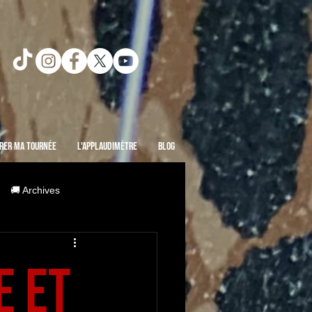
rer ma Tournée
L'Applaudimètre
Blog
🚚 Archives
e et