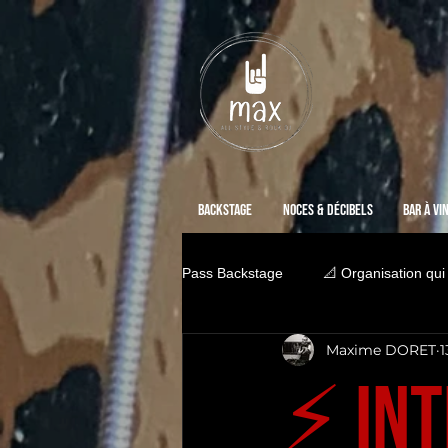
Backstage
Noces & Décibels
Bar à vi
Pass Backstage
📐 Organisation qui
Maxime DORET
1
⚡️ in