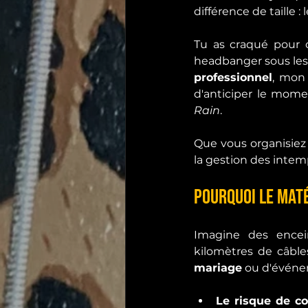
différence de taille : 
Tu as craqué pour c
headbanger sous les é
professionnel
, mon 
d'anticiper le mome
Rain
.
Que vous organisiez 
la gestion des intemp
Pourquoi le maté
Imagine des encein
kilomètres de câble
mariage
 ou d'événe
Le risque de cou