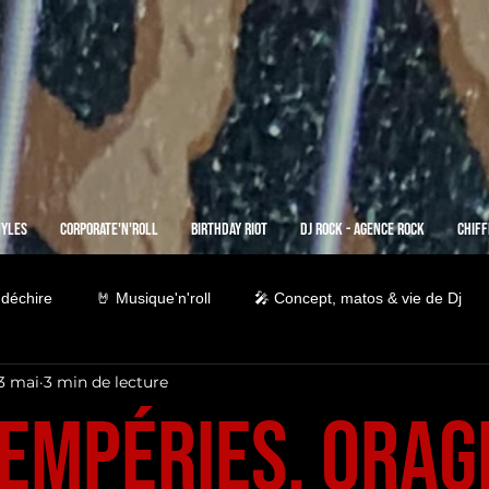
nyles
Corporate'n'Roll
Birthday Riot
Dj Rock - Agence Rock
Chiff
 déchire
🤘 Musique'n'roll
🎤 Concept, matos & vie de Dj
3 mai
3 min de lecture
tempéries, Orag