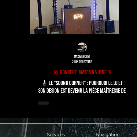
Maxime DORET
2 min de lecture
🎤 Concept, matos & vie de Dj
🎸 Le "Sound Corner" : Pourquoi le DJ et
son design est devenu la pièce maîtresse de
votre décoration de mariage en 2026
Services
Navigation