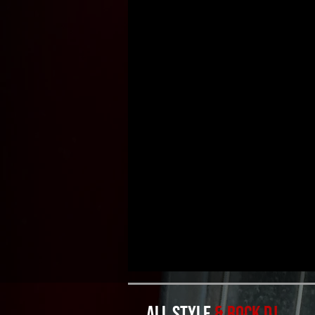
all style
& rock dj