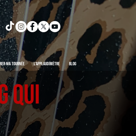
rer ma Tournée
L'Applaudimètre
Blog
g qui