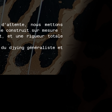
d’attente, nous mettons
se construit sur mesure :
t, et une rigueur totale
 du djying généraliste et