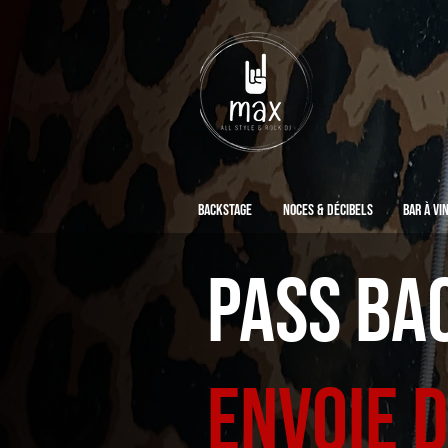
Backstage
Noces & Décibels
Bar à vi
Pass Ba
envoie 